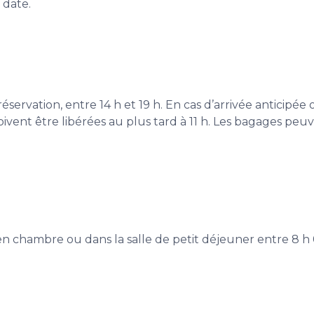
 date.
réservation, entre 14 h et 19 h. En cas d’arrivée anticipée o
doivent être libérées au plus tard à 11 h. Les bagages p
, en chambre ou dans la salle de petit déjeuner entre 8 h 