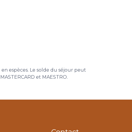
u en espèces. Le solde du séjour peut
tron, MASTERCARD et MAESTRO.
Contact